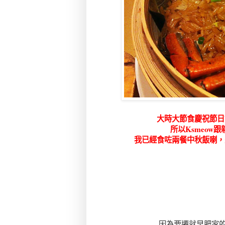
大時大節食
慶祝
節日
所以Ksmeow
我已經食咗兩餐中秋飯喇，
因為要遷就早肥家