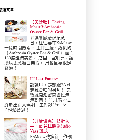
精選文章
【尖沙咀】Tasting
Menu@Ambrosia
Oyster Bar & Grill
挑選餐廳慶祝紀念
日，往往要花KsMeow
一段時間搜索。 主打生蠔、靚扒的
《Ambrosia Oyster Bar & Grill》面向
180度維港美景， 店里一室明亮，讓
環境更感潔白無瑕， 用餐氣氛很是
舒適！
IU Last Fantasy
認識IU，是她跟2AM
瑟雍合唱的嘮叨！ 之
後就開始留意國民妹
妹動向！ 11月尾，佢
終於出新大碟喇！主打歌"You &
I"輕鬆套冠！
【好康優惠】85折入
手．藍芽耳機@Sudio
Vasa BLÅ
KsMeow轉換新工作環