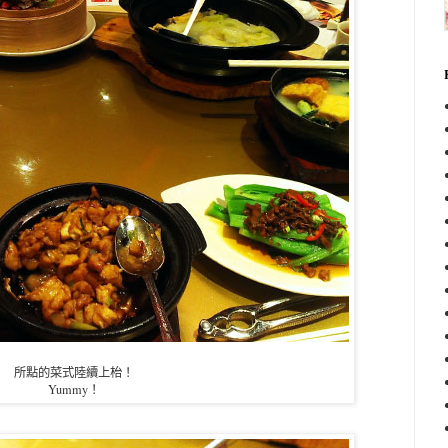
所點的菜式陸續上枱！
Yummy！