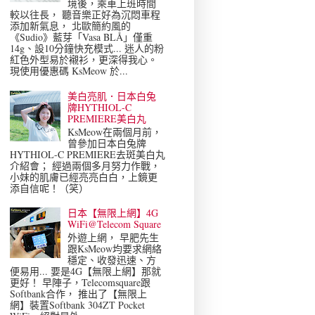
境後，乘車上班時間
較以往長， 聽音樂正好為沉悶車程
添加新氣息， 北歐簡約風的
《Sudio》藍芽「Vasa BLÅ」僅重
14g、設10分鐘快充模式... 迷人的粉
紅色外型易於襯衫，更深得我心。
現使用優惠碼 KsMeow 於...
美白亮肌．日本白兔
牌HYTHIOL-C
PREMIERE美白丸
KsMeow在兩個月前，
曾參加日本白兔牌
HYTHIOL-C PREMIERE去斑美白丸
介紹會； 經過兩個多月努力作戰，
小妹的肌膚已經亮亮白白，上鏡更
添自信呢！（笑）
日本【無限上網】4G
WiFi@Telecom Square
外遊上網， 早肥先生
跟KsMeow均要求網絡
穩定、收發迅速、方
便易用... 要是4G【無限上網】那就
更好！ 早陣子，Telecomsquare跟
Softbank合作， 推出了【無限上
網】裝置Softbank 304ZT Pocket