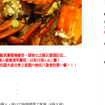
飯其實都幾痛苦，煩食乜之餘又要煩訂位....
跟親人都會提早慶祝，
以免只得A,B,C餐！
先跟大家分享上星期六晚在
八喜食的
第一餐！！！
．
．
．
的親人，所以訂座時選擇了尾場（8時入座）